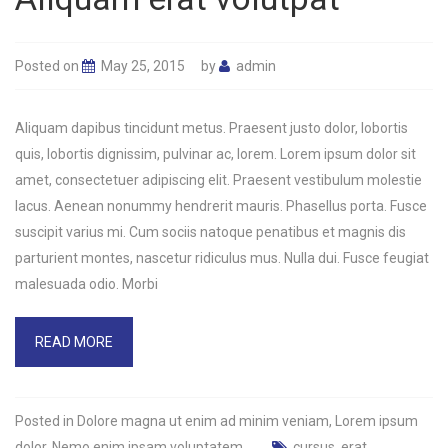
Posted on
May 25, 2015
by
admin
Aliquam dapibus tincidunt metus. Praesent justo dolor, lobortis
quis, lobortis dignissim, pulvinar ac, lorem. Lorem ipsum dolor sit
amet, consectetuer adipiscing elit. Praesent vestibulum molestie
lacus. Aenean nonummy hendrerit mauris. Phasellus porta. Fusce
suscipit varius mi. Cum sociis natoque penatibus et magnis dis
parturient montes, nascetur ridiculus mus. Nulla dui. Fusce feugiat
malesuada odio. Morbi
READ MORE
Posted in
Dolore magna ut enim ad minim veniam
,
Lorem ipsum
dolor
,
Nemo enim ipsam voluptatem
cursus
,
erat
,