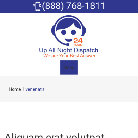
(888) 768-1811
Menu
|
Home
venenatis
Aliquam erat volutpat