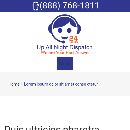
(888) 768-1811
Menu
|
Home
Lorem ipsum dolor sit amet conse ctetur
Duis ultricies pharetra