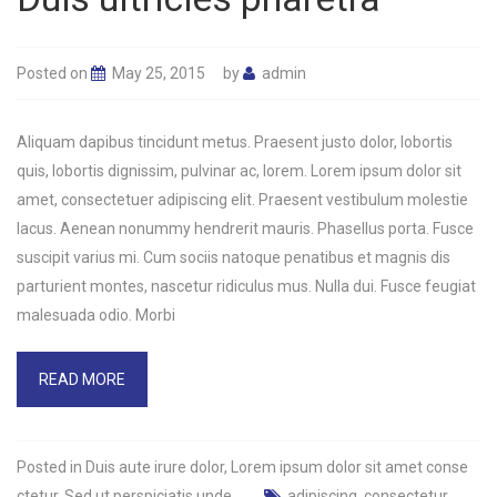
Posted on
May 25, 2015
by
admin
Aliquam dapibus tincidunt metus. Praesent justo dolor, lobortis
quis, lobortis dignissim, pulvinar ac, lorem. Lorem ipsum dolor sit
amet, consectetuer adipiscing elit. Praesent vestibulum molestie
lacus. Aenean nonummy hendrerit mauris. Phasellus porta. Fusce
suscipit varius mi. Cum sociis natoque penatibus et magnis dis
parturient montes, nascetur ridiculus mus. Nulla dui. Fusce feugiat
malesuada odio. Morbi
READ MORE
Posted in
Duis aute irure dolor
,
Lorem ipsum dolor sit amet conse
ctetur
,
Sed ut perspiciatis unde
adipiscing
,
consectetur
,